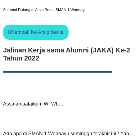
Selamat Datang di Arsip Berita SMAN 1 Wonoayu
Kembali Ke Arsip Berita
Jalinan Kerja sama Alumni (JAKA) Ke-2
Tahun 2022
Assalamualaikum Wr Wb…
Ada apa di SMAN 1 Wonoayu seminggu terakhir ini? Yah,